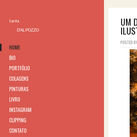
UM D
Sarita
ILUS
D'AL POZZO
POSTED BY 
HOME
BIO
PORTFÓLIO
COLAGENS
PINTURAS
LIVRO
INSTAGRAM
CLIPPING
CONTATO