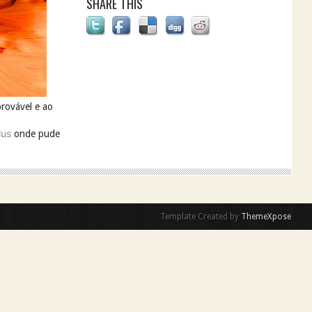
SHARE THIS
provável e ao
us
onde pude
Template Created by
ThemeXpose