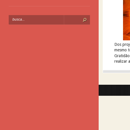
Dos proj
mesmo te
Gratidão
realizar 