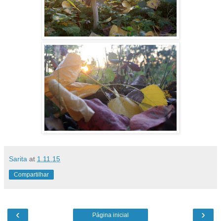
Sarita
at
1.11.15
Compartilhar
‹
›
Página inicial