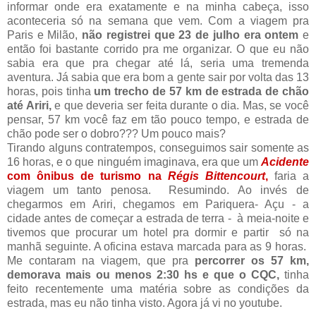
informar onde era exatamente e na minha cabeça, isso
aconteceria só na semana que vem. Com a viagem pra
Paris e Milão,
não registrei que 23 de julho era ontem
e
então foi bastante corrido pra me organizar. O que eu não
sabia era que pra chegar até lá, seria uma tremenda
aventura. Já sabia que era bom a gente sair por volta das 13
horas, pois tinha
um trecho de 57 km de estrada de chão
até Ariri,
e que deveria ser feita durante o dia. Mas, se você
pensar, 57 km você faz em tão pouco tempo, e estrada de
chão pode ser o dobro??? Um pouco mais?
Tirando alguns contratempos, conseguimos sair somente as
16 horas, e o que ninguém imaginava, era que um
Acidente
com ônibus de turismo na
Régis Bittencourt
,
faria a
viagem um tanto penosa. Resumindo. Ao invés de
chegarmos em Ariri, chegamos em Pariquera- Açu - a
cidade antes de começar a estrada de terra - à meia-noite e
tivemos que procurar um hotel pra dormir e partir só na
manhã seguinte. A oficina estava marcada para as 9 horas.
Me contaram na viagem, que pra
percorrer os 57 km,
demorava mais ou menos 2:30 hs e que o CQC,
tinha
feito recentemente uma matéria sobre as condições da
estrada, mas eu não tinha visto. Agora já vi no youtube.