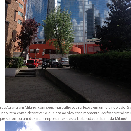
Gae Aulenti em Milano, com seus maravilhosos reflexos em um dia nublado. S
e não tem como descrever o que era ao vivo esse momento. As fotos rendem
que se tornou um dos mais importantes dessa bella cidade chamada Milano!