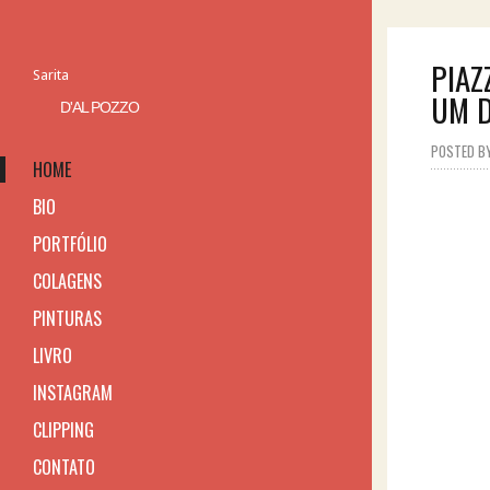
PIAZ
Sarita
UM D
D'AL POZZO
POSTED BY 
HOME
BIO
PORTFÓLIO
COLAGENS
PINTURAS
LIVRO
INSTAGRAM
CLIPPING
CONTATO