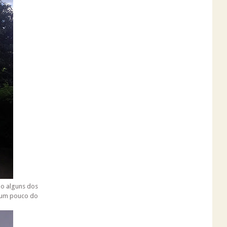
ão alguns dos
 um pouco do