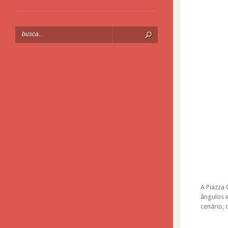
A Piazza 
ângulos 
cenário, 