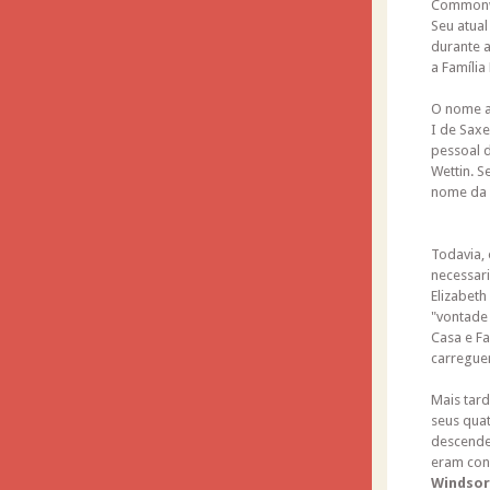
Commonw
Seu atua
durante 
a Família
O nome al
I de Sax
pessoal d
Wettin. S
nome da f
Todavia, 
necessari
Elizabeth
"vontade
Casa e F
carregue
Mais tard
seus qua
descenden
eram con
Windsor