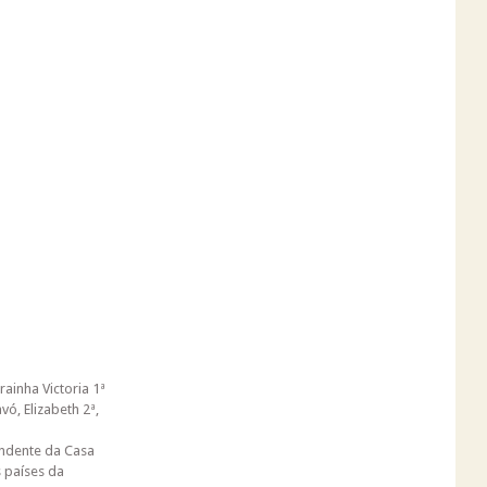
ainha Victoria 1ª
ó, Elizabeth 2ª,
endente da Casa
 países da