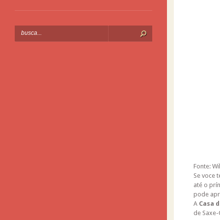
Fonte: Wi
Se voce t
até o prí
pode apr
A
Casa d
de Saxe-