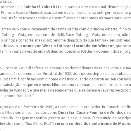
ealth.
l soberano é a
Rainha Elizabeth II
que passou a ter essa atual denominação
a Primeira Guerra Mundial, ocasião em que um sentimento anti-germânico no 
 Real Britânica trocasse todos os seus títulos e sobrenomes alemães para versõ
emão veio com o casamento da rainha Vitória com o príncipe Alberto, filho 
e-Coburgo-Gota, em fevereiro de 1840. Saxe-Coburgo-Gota, no entanto, não
o príncipe consorte, mas o sobrenome dinástico da sua família - seu sobren
endo assim, o
nome von Wettin foi transformado em Windsor
, que se 
amília real através de uma Ordem ao Conselho (Order-in-Council) do rei Jorge
o Order-in-Council referia-se apenas aos descendentes da rainha Vitória, e nã
amente às descendentes. Em abril de 1952, dois meses depois da sua subida a
 II pôs fim à confusão com o nome dinástico quando declarou ao seu conselho 
 e satisfação de que eu e meus filhos sejamos chamados e conhecidos como
amília de Windsor, e que meus descendentes que se casem e seus respectivos
m o nome Windsor."
e, no dia 8 de fevereiro de 1960, a rainha emitiu outra Order-in-Council, conf
tro filhos seriam conhecidos como
Dinastia, Casa e Família de Windsor
e q
tes da linhagem masculina (exceto aqueles que possuíam o título de príncipe
hecidos como "Sua Alteza Real")
seriam conhecidos pelo nome de Mount
.