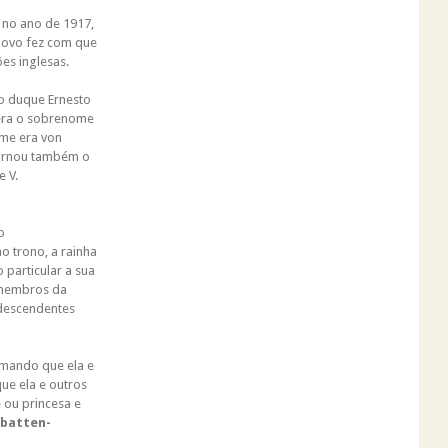
 no ano de 1917,
povo fez com que
es inglesas.
do duque Ernesto
 era o sobrenome
ome era von
tornou também o
 V.
o
o trono, a rainha
particular a sua
 membros da
 descendentes
irmando que ela e
ue ela e outros
 ou princesa e
batten-