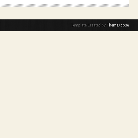
Template Created by
ThemeXpose