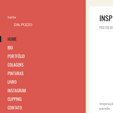
INSP
Sarita
D'AL POZZO
POSTED BY 
HOME
BIO
PORTFÓLIO
COLAGENS
PINTURAS
LIVRO
INSTAGRAM
CLIPPING
Inspiraç
CONTATO
parede.