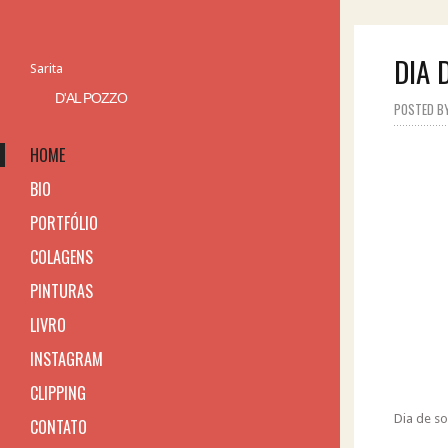
DIA 
Sarita
D'AL POZZO
POSTED BY
HOME
BIO
PORTFÓLIO
COLAGENS
PINTURAS
LIVRO
INSTAGRAM
CLIPPING
Dia de sol
CONTATO