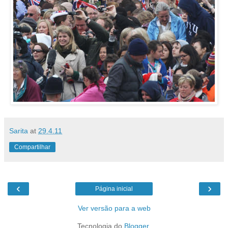
Sarita
at
29.4.11
Compartilhar
‹
›
Página inicial
Ver versão para a web
Tecnologia do
Blogger
.