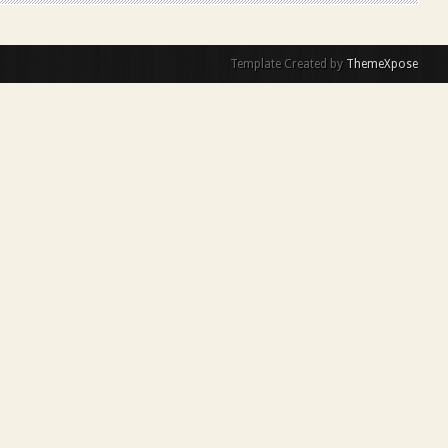
Template Created by
ThemeXpose