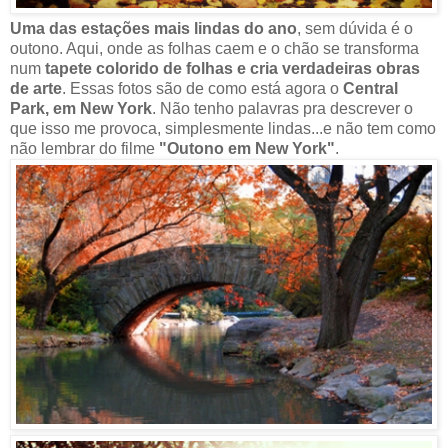
Uma das estações mais lindas do ano
, sem dúvida é o
outono. Aqui, onde as folhas caem e o chão se transforma
num
tapete colorido de folhas e cria verdadeiras obras
de arte
. Essas fotos são de como está agora o
Central
Park, em New York
. Não tenho palavras pra descrever o
que isso me provoca, simplesmente lindas...e não tem como
não lembrar do filme
"Outono em New York"
.