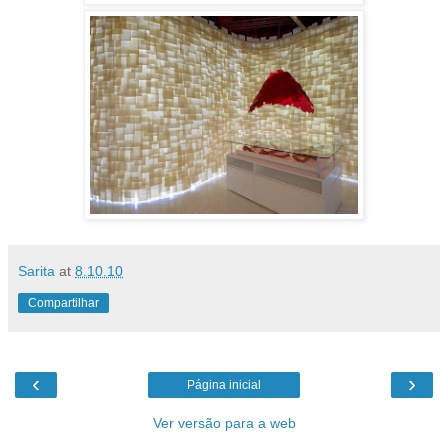
Sarita
at
8.10.10
Compartilhar
‹
›
Página inicial
Ver versão para a web