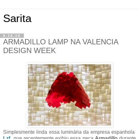
Sarita
8.10.10
ARMADILLO LAMP NA VALENCIA
DESIGN WEEK
Simplesmente linda essa luminária da empresa espanhola
Lzf
que recentemente exibiu essa peça
Armadillo
durante